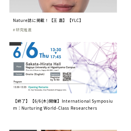
Nature誌に掲載！【王 嘉】【YLC】
研究推進
【終了】【6/6(木)開催】International Symposiu
m：Nurturing World-Class Researchers