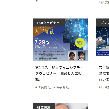
す
研究
IARウェビナー
プレ
第1回名古屋大学イニシアティ
若手
ブウェビナー「生命と人工知
津桂
能」
行い
研究推進
若手育成
研究
研究関連