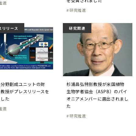
を受賞されました
推進
研究推進
スリリース
研究関連
新分野創成ユニットの財
杉浦昌弘特別教授が米国植物
准教授がプレスリリースを
生物学者協会（ASPB）のパイ
ました
オニアメンバーに選出されまし
た
推進
研究推進