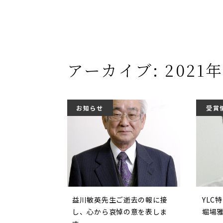
アーカイブ: 2021
お知らせ
受賞
益川敏英先生ご逝去の報に接
YLC
し、心から哀悼の意を表しま
堀場