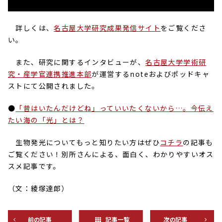
詳しくは、
名古屋大学研究成果発信サイト
をご覧くださ
い。
また、研究に関するインタビューが、
名古屋大学学術研
究・産学官連携推進本部
が運営するnoteおよびポッドキャ
ストにて公開されました。
●
「昔はいたんだけどね」っていいたくないから…。今伝え
たい海の「光」とは？
生物発光についてもっと知りたい方はぜひ
コチラ
の記事も
ご覧ください！別所さんによる、面白く、わかりやすいオス
スメ記事です。
（文：綾塚達郎）
前の記事
記事一覧
次の記事