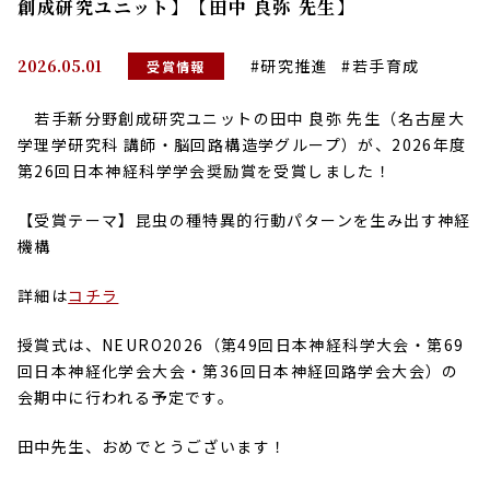
創成研究ユニット】【田中 良弥 先生】
2026.05.01
#研究推進
#若手育成
受賞情報
若手新分野創成研究ユニットの田中 良弥 先生（名古屋大
学理学研究科 講師・
脳回路構造学グループ
）が、2026年度
第26回日本神経科学学会奨励賞を受賞しました！
【受賞テーマ】
昆虫の種特異的行動パターンを生み出す神経
機構
詳細は
コチラ
授賞式は、NEURO2026（第49回日本神経科学大会・第69
回日本神経化学会大会・第36回日本神経回路学会大会）の
会期中に行われる予定です。
田中先生、おめでとうございます！