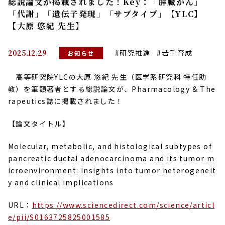
総説論文が掲載されました！Key：「膵臓がん」
「代謝」「遺伝子発現」「サブタイプ」【YLC】
【大原 悠紀 先生】
2025.12.29
#研究推進
#若手育成
お知らせ
高等研究院YLCの大原 悠紀 先生（
医学系研究科 特任助
教
）を筆頭著者とする総説論文が、Pharmacology & The
rapeutics
誌に掲載されました！
【論文タイトル】
Molecular, metabolic, and histological subtypes of
pancreatic ductal adenocarcinoma and its tumor m
icroenvironment: Insights into tumor heterogeneit
y and clinical implications
URL：
https://www.sciencedirect.com/science/articl
e/pii/S0163725825001585