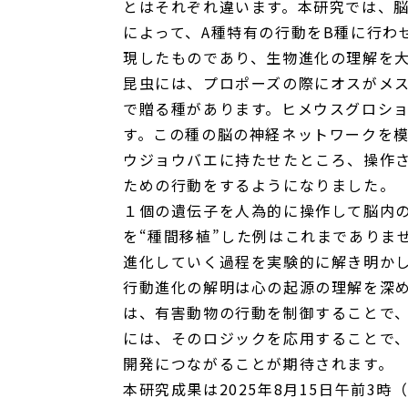
とはそれぞれ違います。本研究では、
によって、A種特有の行動をB種に行わ
現したものであり、生物進化の理解を
昆虫には、プロポーズの際にオスがメ
で贈る種があります。ヒメウスグロシ
す。この種の脳の神経ネットワークを
ウジョウバエに持たせたところ、操作
ための行動をするようになりました。
１個の遺伝子を人為的に操作して脳内
を“種間移植”した例はこれまでありま
進化していく過程を実験的に解き明か
行動進化の解明は心の起源の理解を深
は、有害動物の行動を制御することで
には、そのロジックを応用することで、
開発につながることが期待されます。
本研究成果は2025年8月15日午前3時