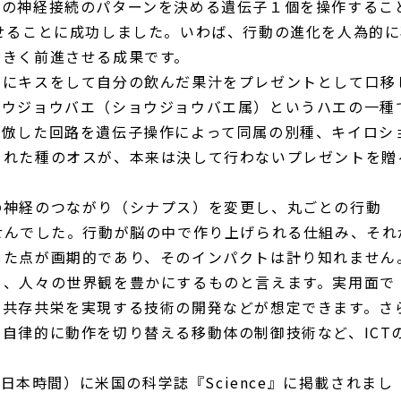
脳の神経接続のパターンを決める遺伝子１個を操作するこ
せることに成功しました。いわば、行動の進化を人為的に
大きく前進させる成果です。
スにキスをして自分の飲んだ果汁をプレゼントとして口移
ョウジョウバエ（ショウジョウバエ属）というハエの一種
模倣した回路を遺伝子操作によって同属の別種、キイロシ
された種のオスが、本来は決して行わないプレゼントを贈
の神経のつながり（シナプス）を変更し、丸ごとの行動
せんでした。行動が脳の中で作り上げられる仕組み、それ
した点が画期的であり、そのインパクトは計り知れません
め、人々の世界観を豊かにするものと言えます。実用面で
、共存共栄を実現する技術の開発などが想定できます。さ
自律的に動作を切り替える移動体の制御技術など、ICT
（日本時間）に米国の科学誌『Science』に掲載されまし