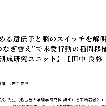
める遺伝子と脳のスイッチを解
つなぎ替え”で求愛行動の種間移
創成研究ユニット】【田中 良弥
推進
#若手育成
弥 先生（名古屋大学理学研究科 講師）を筆頭著者とす