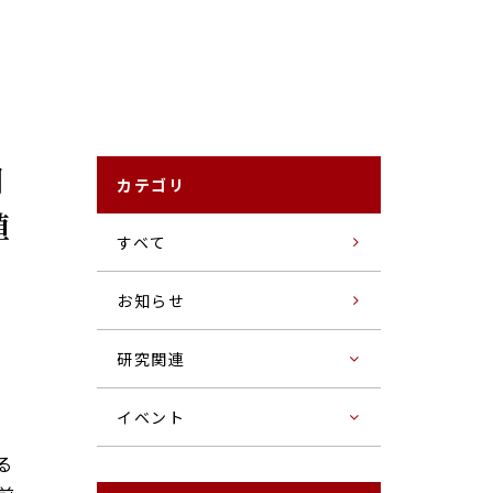
明
カテゴリ
植
すベて
お知らせ
研究関連
イベント
る