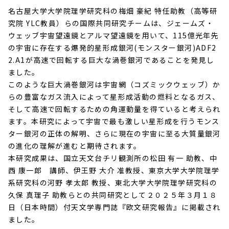
名古屋大学大学院理学研究科の梅畑 豪紀 特任助教（高等研
究院 YLC教員）らの国際共同研究チームは、
ジェームズ・
ウェッブ宇宙望遠鏡とアルマ望遠鏡を用いて、115億光年先
の宇宙に存在する爆発的星形成銀河(モンスター銀河)ADF2
2.A1が高速で回転する巨大な渦巻銀河であることを発見し
ました
。
このような巨大渦巻銀河は宇宙網（コズミックウェッブ）か
らの豊富なガス流入によって星形成活動の燃料となるガス、
そして高速で回転するための角運動量を得ていると考えられ
ます。本研究によって宇宙で最も激しい星形成を行うモンス
ター銀河の正体の解明、さらに現在の宇宙に至る大質量銀河
の進化の理解が進むと期待されます。
本研究成果は、国立天文台チリ観測所の松田 有一 助教、中
西 康一郎 講師、伊王野 大介 准教授、東京大学大学院理学
系研究科の河野 孝太郎 教授、東北大学大学院理学研究科の
久保 真理子 助教らとの共同研究として２０２５年３月１８
日（日本時間）付天文学専門誌『欧文研究報告』に掲載され
ました。