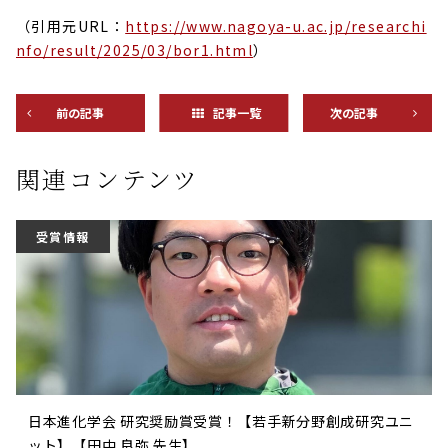
（引用元URL：
https://www.nagoya-u.ac.jp/researchi
nfo/result/2025/03/bor1.html
）
前の記事
記事一覧
次の記事
関連コンテンツ
受賞情報
日本進化学会 研究奨励賞受賞！【若手新分野創成研究ユニ
ット】【田中 良弥 先生】