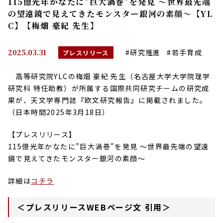
115億光年かなたに”巨大渦巻”を発見 ～世界最先端
の望遠鏡で見えてきたモンスター銀河の素顔～【YL
C】【梅畑 豪紀 先生】
2025.03.31
#研究推進
#若手育成
プレスリリース
高等研究院YLCの梅畑 豪紀 先生（
名古屋大学大学院理学
研究科
特任助教
）が所属する国際共同研究チームの研究成
果が、
天文学専門誌『欧文研究報告』
に掲載されました。
（日本時間2025
年3月18日
）
【プレスリリース】
115億光年かなたに”巨大渦巻”を発見 ～世界最先端の望遠
鏡で見えてきたモンスター銀河の素顔～
詳細は
コチラ
＜プレスリリースWEBページ文 引用＞