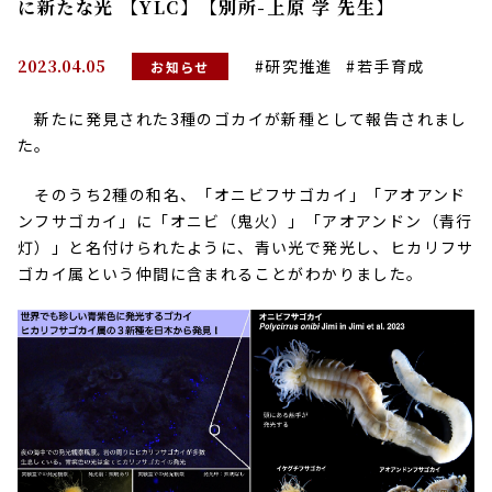
に新たな光 【YLC】【別所-上原 学 先生】
2023.04.05
#研究推進
#若手育成
お知らせ
新たに発見された3種のゴカイが新種として報告されまし
た。
そのうち2種の和名、「オニビフサゴカイ」「アオアンド
ンフサゴカイ」に「オニビ（鬼火）」「アオアンドン（青行
灯）」と名付けられたように、青い光で発光し、ヒカリフサ
ゴカイ属という仲間に含まれることがわかりました。