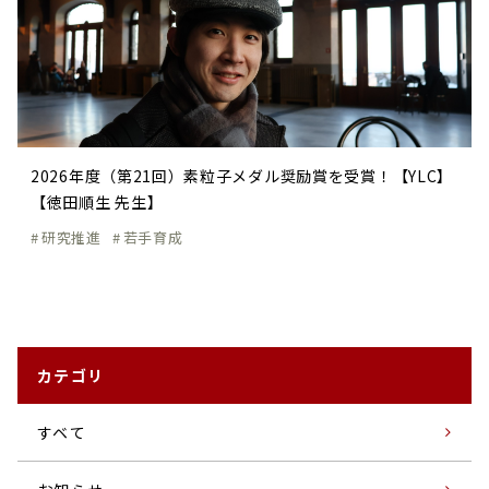
2026年度（第21回）素粒子メダル奨励賞を受賞！【YLC】
【徳田順生 先生】
研究推進
若手育成
カテゴリ
すベて