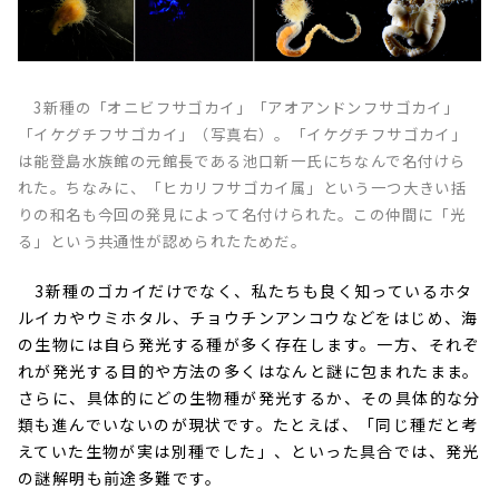
3新種の「オニビフサゴカイ」「アオアンドンフサゴカイ」
「イケグチフサゴカイ」（写真右）。「イケグチフサゴカイ」
は能登島水族館の元館長である池口新一氏にちなんで名付けら
れた。ちなみに、「ヒカリフサゴカイ属」という一つ大きい括
りの和名も今回の発見によって名付けられた。この仲間に「光
る」という共通性が認められたためだ。
3新種のゴカイだけでなく、私たちも良く知っているホタ
ルイカやウミホタル、チョウチンアンコウなどをはじめ、海
の生物には自ら発光する種が多く存在します。一方、それぞ
れが発光する目的や方法の多くはなんと謎に包まれたまま。
さらに、具体的にどの生物種が発光するか、その具体的な分
類も進んでいないのが現状です。たとえば、「同じ種だと考
えていた生物が実は別種でした」、といった具合では、発光
の謎解明も前途多難です。