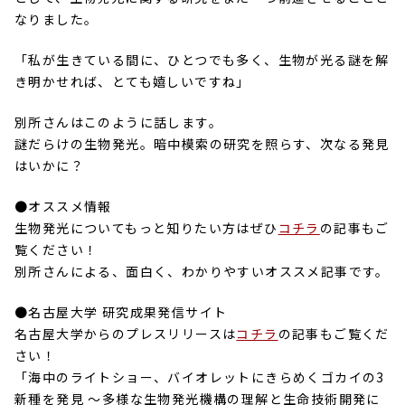
なりました。
「私が生きている間に、ひとつでも多く、生物が光る謎を解
き明かせれば、とても嬉しいですね」
別所さんはこのように話します。
謎だらけの生物発光。暗中模索の研究を照らす、次なる発見
はいかに？
●オススメ情報
生物発光についてもっと知りたい方はぜひ
コチラ
の記事もご
覧ください！
別所さんによる、面白く、わかりやすいオススメ記事です。
●名古屋大学 研究成果発信サイト
名古屋大学からのプレスリリースは
コチラ
の記事もご覧くだ
さい！
「海中のライトショー、バイオレットにきらめくゴカイの3
新種を発見 ～多様な生物発光機構の理解と生命技術開発に