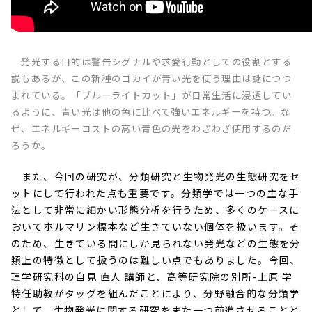
発光する目的は警告シグナルや求愛行動としての役割とする
説もあるが、この新種のゴカイが青い光を使う理由は謎につつ
まれている。「ブルーライトカット」が日常生活に浸透してい
るように、青い光は他の色に比べて強いエネルギーを持つ。な
ぜ、エネルギーコストの高い青色の光をわざわざ使用するのだ
ろうか。
また、今回の研究が、分類研究と生物発光の生態研究をセ
ットにして行われた点も重要です。分類学では一つの主な手
法として非常に細かい形態分析を行うため、多くのケースに
おいてホルマリン標本など生きていない個体を扱います。そ
のため、生きている間にしか見られない発光などの生態を分
類上の特徴として扱うのは難しい点でもありました。今回、
理学研究科の自見 直人 講師と、高等研究院の別所-上原 学
特任助教がタッグを組んだことにより、分野融合的な分類学
として、生物発光に関する研究をまた一つ前進させることと