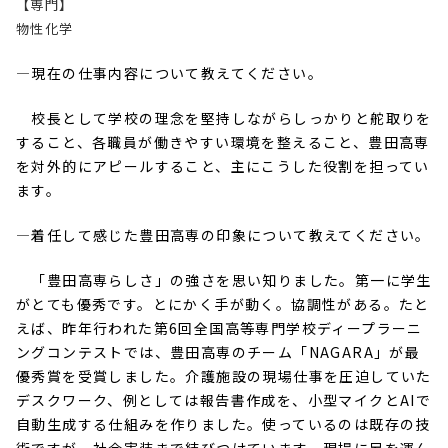
【専門】
物性化学
―現在の仕事内容について教えてください。
校長として学校の理念を堅持しながらしっかりと舵取りを
すること、各職員が働きやすい環境を整えること、豊田高専
を対外的にアピールすること、主にこうした役割を担ってい
ます。
―着任して感じた豊田高専の印象について教えてください。
「豊田高専らしさ」の強さを思い知りました。第一に学生
がとても優秀です。とにかく手が動く。協調性がある。たと
えば、昨年行われた第
6
回全国高等専門学校ディープラーニ
ングコンテストでは、豊田高専のチーム「
NAGARA
」が最
優秀賞を受賞しました。介護施設の現場仕事を圧迫していた
デスクワーク、例としては報告書作成を、小型マイクと
AI
で
自動生成する仕組みを作りました。使っているのは既存の技