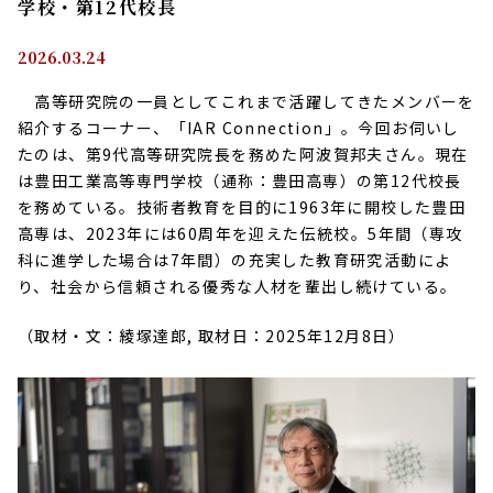
学校・第12代校長
2026.03.24
高等研究院の一員としてこれまで活躍してきたメンバーを
紹介するコーナー、「
IAR Connection
」。今回お伺いし
たのは、第
9
代高等研究院長を務めた阿波賀邦夫さん。現在
は豊田工業高等専門学校（通称：豊田高専）の第
12
代校長
を務めている。技術者教育を目的に
1963
年に開校した豊田
高専は、
2023
年には
60
周年を迎えた伝統校。
5
年間（専攻
科に進学した場合は
7
年間）の充実した教育研究活動によ
り、社会から信頼される優秀な人材を輩出し続けている。
（取材・文：綾塚達郎, 取材日：2025年12月
8
日）