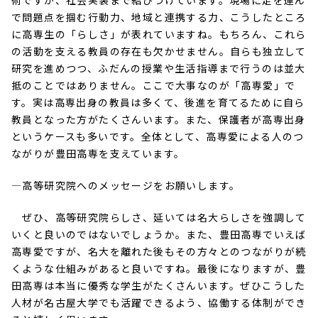
術ですが、社会実装まで結びつけています。現場に足を運ん
で問題点を掴む行動力、地域と連携する力、こうしたところ
に高専生の「らしさ」が表れていますね。もちろん、これら
の活動を支える教員の存在も欠かせません。自らも独立して
研究を進めつつ、ふだんの授業や生活指導まで行うのは並大
抵のことではありません。ここで大事なのが「高専愛」で
す。実は高専出身の教員は多くて、後進を育てるために自ら
教員となった方がたくさんいます。また、保護者が高専出身
というケースも多いです。全体として、高専愛による人のつ
ながりが豊田高専を支えています。
―高等研究院へのメッセージをお願いします。
ぜひ、高等研究院らしさ、延いては名大らしさを強調して
いくと良いのではないでしょうか。また、豊田高専でいえば
高専愛ですが、名大を離れた後もその方々とのつながりが続
くような仕組みがあると良いですね。最後になりますが、豊
田高専は本当に優秀な学生がたくさんいます。ぜひこうした
人材が名古屋大学でも活躍できるよう、協働する体制ができ