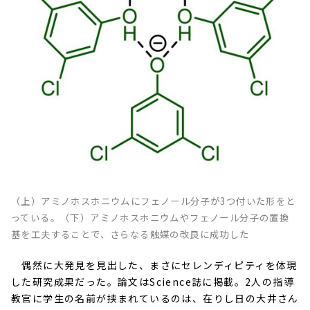
（上）アミノホスホニウムにフェノール分子が3つ付いた形をと
っている。（下）アミノホスホニウムやフェノール分子の置換
基を工夫することで、さらなる触媒の改良に成功した
偶然に大発見を見出した、まさにセレンディピティを体現
した研究成果だった。論文は
Science
誌に掲載。
2
人の指導
教官に学生の名前が挟まれているのは、在りし日の大井さん