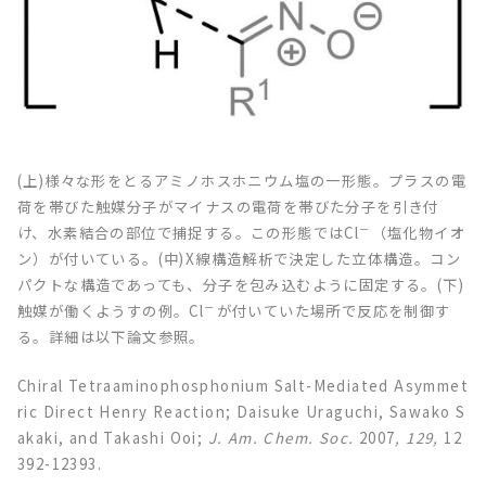
(上)様々な形をとるアミノホスホニウム塩の一形態。プラスの電
荷を帯びた触媒分子がマイナスの電荷を帯びた分子を引き付
－
け、水素結合の部位で捕捉する。この形態ではCl
（塩化物イオ
ン）が付いている。(中)X線構造解析で決定した立体構造。コン
パクトな構造であっても、分子を包み込むように固定する。(下)
－
触媒が働くようすの例。Cl
が付いていた場所で反応を制御す
る。詳細は以下論文参照。
Chiral Tetraaminophosphonium Salt-Mediated Asymmet
ric Direct Henry Reaction; Daisuke Uraguchi, Sawako S
akaki, and Takashi Ooi;
J. Am. Chem. Soc.
2007
, 129,
12
392-12393.