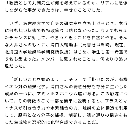
「教授として丸岡先生が何を考えているのか、リアルに想像
しながら仕事ができたのは、幸せなことでした」
いざ、名古屋大学で自身の研究室を立ち上げるとき、本当
に何も無い状態でも特段焦りは感じなかった。与えてもらえ
たチャンスに対して、やろうと思うことを自然とやる。そん
な大井さんのもとに、浦口大輔助手（肩書きは当時。現在、
北海道大学触媒科学研究所教授）はじめ、学生も第一希望で
５名も集まった。メンバーに恵まれたことも、何よりの追い
風だった。
「新しいことを始めよう」。そうして手掛けたのが、有機
イオン対の触媒化学。浦口さんの得意分野も存分に生かした
成果の一つに、アミノホスホニウム塩がある。この触媒につ
いて、その特徴のごく一部を簡単に説明すると、プラスとマ
イナスが引き合う力や水素結合の力、触媒の立体構造を利用
して、原料となる分子を捕捉、制御し、狙い通りの構造をも
った生成物を選択的に化学合成できることだ。