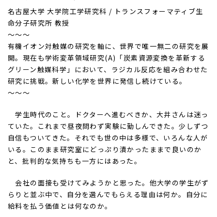
名古屋大学 大学院工学研究科 / トランスフォーマティブ生
命分子研究所 教授
～～～
有機イオン対触媒の研究を軸に、世界で唯一無二の研究を展
開。現在も学術変革領域研究(A)「炭素資源変換を革新する
グリーン触媒科学」において、ラジカル反応を組み合わせた
研究に挑戦。新しい化学を世界に発信し続けている。
～～～
学生時代のこと。ドクターへ進むべきか、大井さんは迷っ
ていた。これまで昼夜問わず実験に勤しんできた。少しずつ
自信もついてきた。それでも世の中は多様で、いろんな人が
いる。このまま研究室にどっぷり漬かったままで良いのか
と、批判的な気持ちも一方にはあった。
会社の面接も受けてみようかと思った。他大学の学生がず
らりと並ぶ中で、自分を選んでもらえる理由は何か。自分に
給料を払う価値とは何なのか。