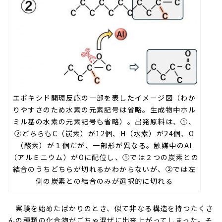
エポキシド開環反応の一部を表したイメージ図（わか
りやすさのため水素の元素記号は省略。生成物中ホル
ミル基の水素の元素記号も省略）。出発原料は、①、
②どちらもC（炭素）が12個、H（水素）が24個、O
（酸素）が１個だが、一部形が異なる。触媒中のAl
（アルミニウム）がOに配位し、①では２つの炭素との
結合のうちどちらが切れるかわからないが、②では左
側の炭素との結合のみが選択的に切れる
実験を始めたばかりのとき、似て非なる構造を持つたくさ
んの種類の化合物がごちゃ混ぜに出来上がってしまった。そ