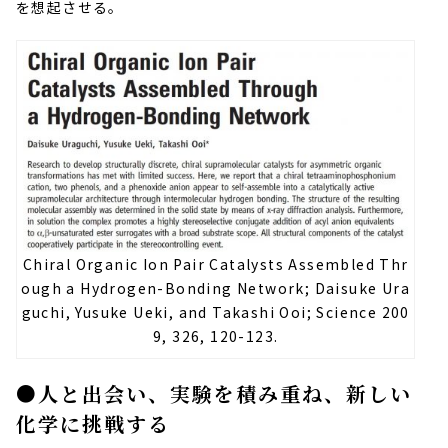
を想起させる。
Chiral Organic Ion Pair Catalysts Assembled Thr
ough a Hydrogen-Bonding Network; Daisuke Ura
guchi, Yusuke Ueki, and Takashi Ooi; Science 200
9, 326, 120-123.
●人と出会い、実験を積み重ね、新しい
化学に挑戦する