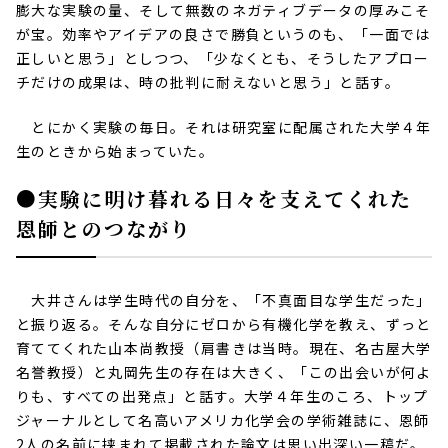
膨大な実験の量、そして無数のネガティブデータの厚みこそ
が宝。効率やアイデアの良さで勝負というのも、「一面では
正しいと思う」としつつ、「少なくとも、そうしたアプロー
チだけの成果は、時の批判に耐えないと思う」と話す。
とにかく実験の毎日。それは研究室に配属された大学４年
生のときから始まっていた。
●実験に明け暮れる日々を支えてくれた
恩師とのつながり
大井さんは学生時代の自分を、「不真面目な学生だった」
と振り返る。そんな自分にゼロから有機化学を教え、ずっと
育ててくれた山本尚教授（肩書きは当時。現在、名古屋大学
名誉教授）と丸岡先生の存在は大きく、「この出会いが何よ
りも、すべての出発点」と話す。大学４年生のころ、トップ
ジャーナルとして名高いアメリカ化学会の学術雑誌に、恩師
2
人の名前に挟まれて掲載された論文は思い出深い一稿だ。