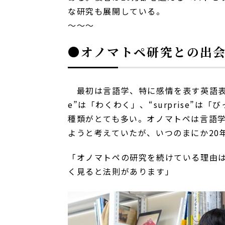
な研究も展開している。
～～～
●オノマトペ研究との出
最初は言語学、特に感情を表す英語表
e”
は「わくわく」、
“surprise”
は「び
種類がとても多い。オノマトペは言語
ようと考えていたが、いつのまにか
20
「オノマトペの研究を続けている理由
く見ると法則があります」