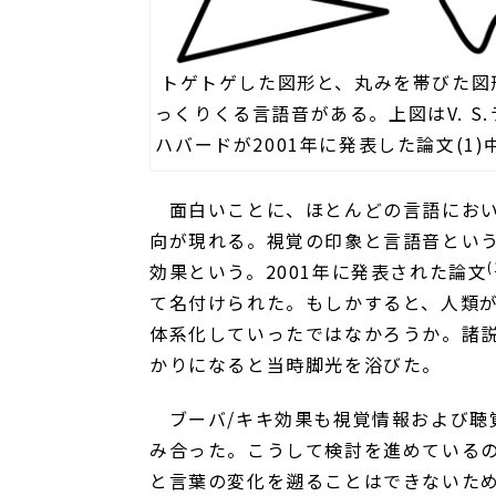
トゲトゲした図形と、丸みを帯びた図
っくりくる言語音がある。上図はV. S.
ハバードが2001年に発表した論文(1
面白いことに、ほとんどの言語におい
向が現れる。視覚の印象と言語音とい
(
効果という。
2001
年に発表された論文
て名付けられた。もしかすると、人類
体系化していったではなかろうか。諸
かりになると当時脚光を浴びた。
ブーバ
/
キキ効果も視覚情報および聴
み合った。こうして検討を進めている
と言葉の変化を遡ることはできないた