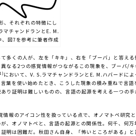
形、それぞれの特徴にし
ラマチャンドランとE. M.
)中、図7を参考に筆者作成
て多くの人が、左を「キキ」、右を「ブーバ」と答える
う異なる
2
つの感覚情報がつながるこの現象を、ブーバ
/
キ
1)
において、
V. S.
ラマチャンドランと
E. M.
ハバードによ
が言葉を使い始めたとき、こうした現象の積み重ねで言語
説あり証明は難しいものの、言語の起源を考える一つの手
覚情報のアイコン性を扱っている点で、オノマトペ研究
のが、オノマトペと、言語の起源との関係性。何千、何万
め証明は困難だ。秋田さん自身、「怖いところがある」と