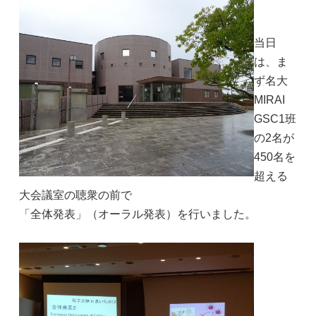
当日
は、ま
ず名大
MIRAI
GSC1班
の2名が
450名を
超える
大会議室の聴衆の前で
「全体発表」（オーラル発表）を行いました。