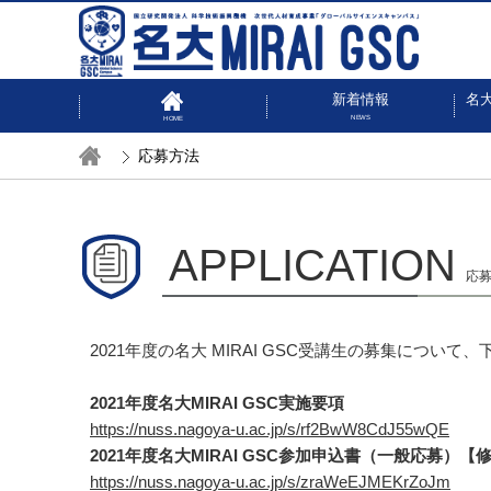
新着情報
名大
NEWS
HOME
応募方法
APPLICATION
応
2021年度の名大 MIRAI GSC受講生の募集につ
2021年度名大MIRAI GSC実施要項
https://nuss.nagoya-u.ac.jp/s/rf2BwW8CdJ55wQE
2021年度名大MIRAI GSC参加申込書（一般応募）【
https://nuss.nagoya-u.ac.jp/s/zraWeEJMEKrZoJm