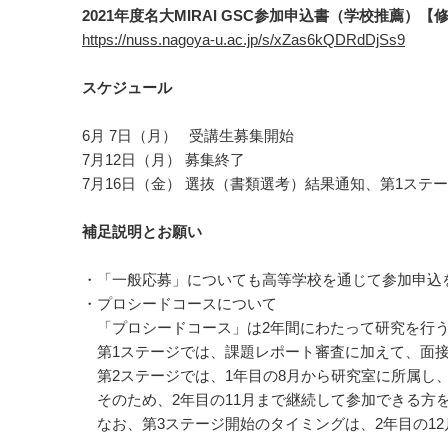
2021年度名大MIRAI GSC参加申込書（学校推薦）【
https://nuss.nagoya-u.ac.jp/s/xZas6kQDRdDjSs9
スケジュール
6月 7日（月） 受講生募集開始
7月12日（月） 募集終了
7月16日（金） 選抜（書類選考）結果通知、第1ステ
補足説明とお願い
・「一般応募」についても高等学校を通じて参加申込
・プロシードコースについて
「プロシードコース」は2年間にわたって研究を行
第1ステージでは、課題レポート審査に加えて、面接
第2ステージでは、1年目の8月から研究室に所属し、
そのため、2年目の11月まで継続して参加できる方
なお、第3ステージ開始のタイミングは、2年目の12